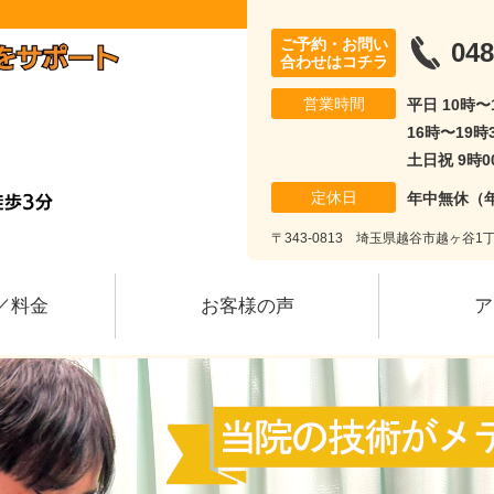
ご予約・お問い
048
合わせはコチラ
営業時間
平日 10時
16時〜19時
土日祝 9時0
定休日
年中無休（
〒343-0813 埼玉県越谷市越ヶ谷1丁
／料金
お客様の声
ア