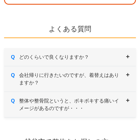
よくある質問
Q
どのくらいで良くなりますか？
A
Q
症状により異なりますが、痛みや違和感などがあ
会社帰りに行きたいのですが、着替えはあり
ますか？
るようでしたら続けてご来院していただき、経過
とともに様子をみていきます。
症状の原因である根本を改善していくためには、
A
Q
男性用・女性用と共にご用意しております。サイ
整体や整骨院というと、ボキボキする痛いイ
約1～３ヶ月を目安とお考えください。
メージがあるのですが・・・
ズも選べますのでお気軽にお申し付けください。
A
当院はソフトで安心なボキボキしない骨格矯正を
取り入れております。