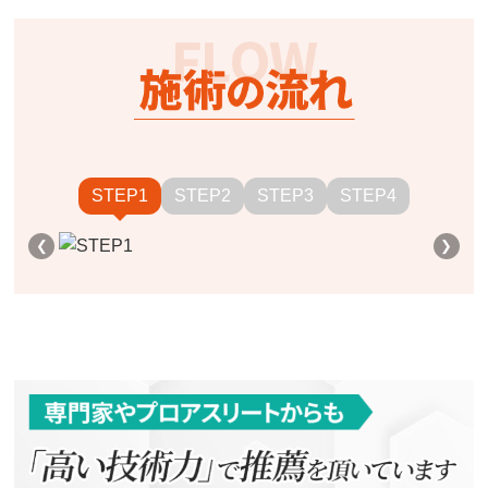
STEP1
STEP2
STEP3
STEP4
❮
❯