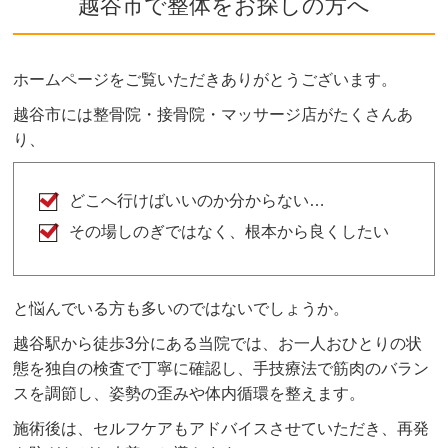
越谷市で整体をお探しの方へ
ご希望や症状によりボキボキする矯正もあります
が、痛みを感じないよう熟練した施術家が対応し
ますのでご安心ください。
ホームページをご覧いただきありがとうございます。
ボキボキが苦手な方はお気軽にご相談ください。
越谷市には整骨院・接骨院・マッサージ店がたくさんあ
り、
どこへ行けばいいのか分からない…
その場しのぎではなく、根本から良くしたい
と悩んでいる方も多いのではないでしょうか。
越谷駅から徒歩3分にある当院では、お一人おひとりの状
態を独自の検査で丁寧に確認し、手技療法で筋肉のバラン
スを調節し、姿勢の歪みや体内循環を整えます。
施術後は、セルフケアもアドバイスさせていただき、再発