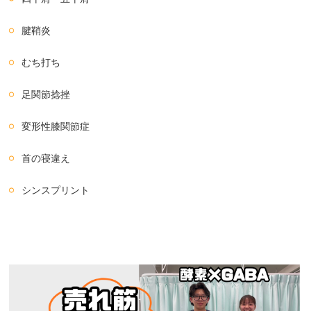
腱鞘炎
むち打ち
足関節捻挫
変形性膝関節症
首の寝違え
シンスプリント