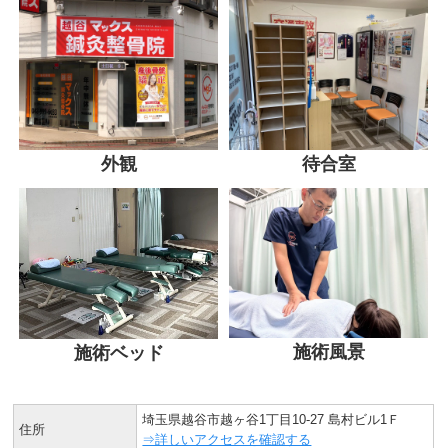
外観
待合室
施術風景
施術ベッド
埼玉県越谷市越ヶ谷1丁目10-27 島村ビル1Ｆ
住所
⇒詳しいアクセスを確認する