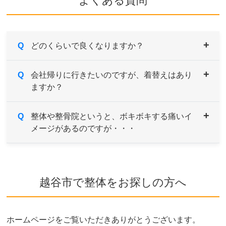
よくある質問
Q
どのくらいで良くなりますか？
A
Q
症状により異なりますが、痛みや違和感などがあ
会社帰りに行きたいのですが、着替えはあり
ますか？
るようでしたら続けてご来院していただき、経過
とともに様子をみていきます。
症状の原因である根本を改善していくためには、
A
Q
男性用・女性用と共にご用意しております。サイ
整体や整骨院というと、ボキボキする痛いイ
約1～３ヶ月を目安とお考えください。
メージがあるのですが・・・
ズも選べますのでお気軽にお申し付けください。
A
当院はソフトで安心なボキボキしない骨格矯正を
取り入れております。
越谷市で整体をお探しの方へ
ご希望や症状によりボキボキする矯正もあります
が、痛みを感じないよう熟練した施術家が対応し
ますのでご安心ください。
ホームページをご覧いただきありがとうございます。
ボキボキが苦手な方はお気軽にご相談ください。