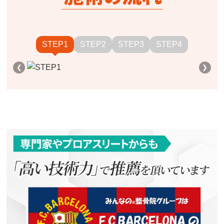
STEP1
STEP2
STEP3
STEP4
❮
❯