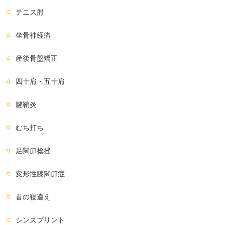
テニス肘
坐骨神経痛
産後骨盤矯正
四十肩・五十肩
腱鞘炎
むち打ち
足関節捻挫
変形性膝関節症
首の寝違え
シンスプリント